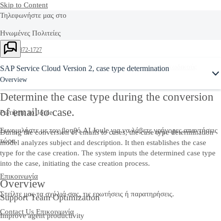
Skip to Content
Τηλεφωνήστε μας στο
Ηνωμένες Πολιτείες
Ask Joule
+1-800-872-1727
Ή δείτε ολόκληρη την λίστα μας με τους
τηλεφωνικούς κωδικούς
SAP Service Cloud Version 2, case type determination
κλήσεων
Overview
Determine the case type during the conversion
of email to case.
Ρωτήστε το Joule
Συνομιλήστε με τον βοηθό AI Joule για να λάβετε γρήγορες απαντήσεις
During the conversion of emails to cases, the case type determination
τώρα.
model analyzes subject and description. It then establishes the case
type for the case creation. The system inputs the determined case type
into the case, initiating the case creation process.
Επικοινωνία
Overview
Στείλτε μας τα σχόλιά σας, τις ερωτήσεις ή παρατηρήσεις.
Support Team Optimization
Contact Us
Επικοινωνία
Improve agent productivity