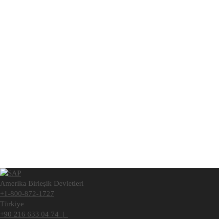
Amerika Birleşik Devletleri
+1-800-872-1727
Türkiye
+90 216 633 04 74 |