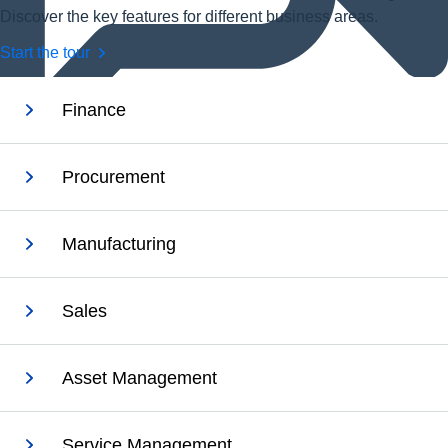
Discover the key features for different business areas.
Start the tour
Finance
Çevrimdışı sohbet
Procurement
Bir SAP temsilcisinden canlı sohbet üzerinden destek alın.
İletişim
Yorum, soru veya geri bildirimlerinizi bizimle paylaşın.
Manufacturing
Bize Ulaşın
İletişim
Sales
Asset Management
Service Management