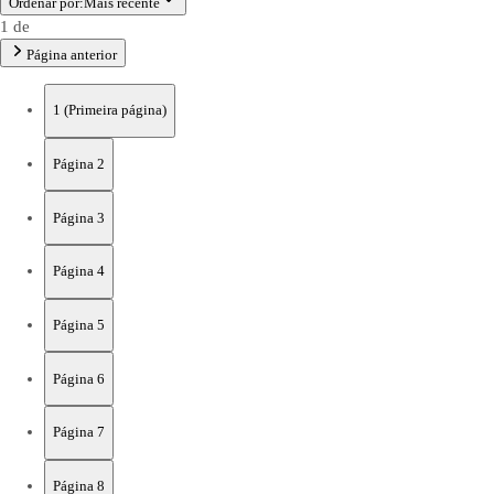
Ordenar por:
Mais recente
1 de
Página anterior
1
(Primeira página)
Página
2
Página
3
Página
4
Página
5
Página
6
Página
7
Página
8