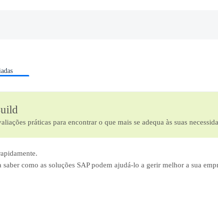
iadas
uild
aliações práticas para encontrar o que mais se adequa às suas necessid
 rapidamente.
 saber como as soluções SAP podem ajudá-lo a gerir melhor a sua empres