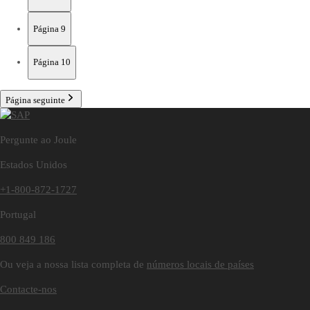
Página
9
Página
10
Página seguinte
Pergunte ao Joule
Estados Unidos
+1-800-872-1727
Portugal
800 849 186
Ou veja a nossa lista completa de
números locais de países
Contacte-nos