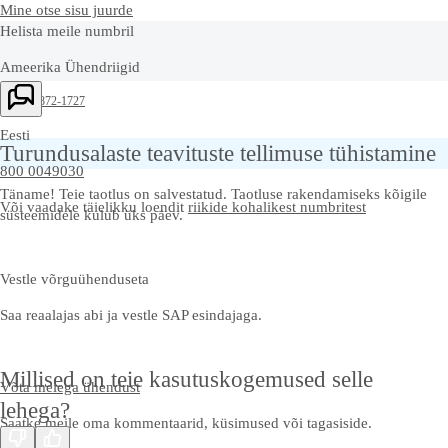
Mine otse sisu juurde
Helista meile numbril
Ameerika Ühendriigid
+1-800-872-1727
Eesti
Turundusalaste teavituste tellimuse tühistamine
800 0049030
Täname! Teie taotlus on salvestatud. Taotluse rakendamiseks kõigile
Või vaadake täielikku loendit
riikide kohalikest numbritest
süsteemidele kulub üks päev.
Vestle võrguühenduseta
Saa reaalajas abi ja vestle SAP esindajaga.
Millised on teie kasutuskogemused selle
Võta meiega ühendust
lehega?
Saatke meile oma kommentaarid, küsimused või tagasiside.