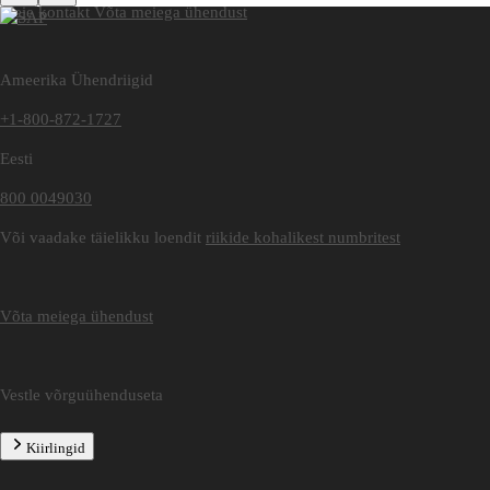
Meie kontakt
Võta meiega ühendust
Ameerika Ühendriigid
+1-800-872-1727
Eesti
800 0049030
Või vaadake täielikku loendit
riikide kohalikest numbritest
Võta meiega ühendust
Vestle võrguühenduseta
Kiirlingid