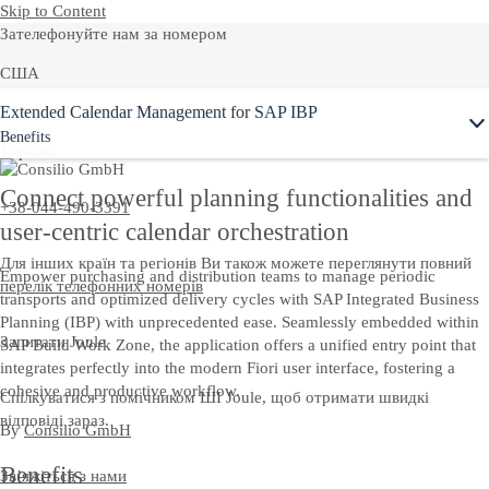
Skip to Content
Зателефонуйте нам за номером
США
Ask Joule
Extended Calendar Management for SAP IBP
+1-800-872-1727
Benefits
Україна
Connect powerful planning functionalities and
+38-044-490-3391
user-centric calendar orchestration
Для інших країн та регіонів Ви також можете переглянути повний
Empower purchasing and distribution teams to manage periodic
перелік телефонних номерів
transports and optimized delivery cycles with SAP Integrated Business
Planning (IBP) with unprecedented ease.​ Seamlessly embedded within
Запитати Joule
SAP Build Work Zone, the application offers a unified entry point that
integrates perfectly into the modern Fiori user interface, fostering a
cohesive and productive workflow.​
Спілкуватися з помічником ШІ Joule, щоб отримати швидкі
відповіді зараз.
By
Consilio GmbH
Benefits
Зв’яжіться з нами