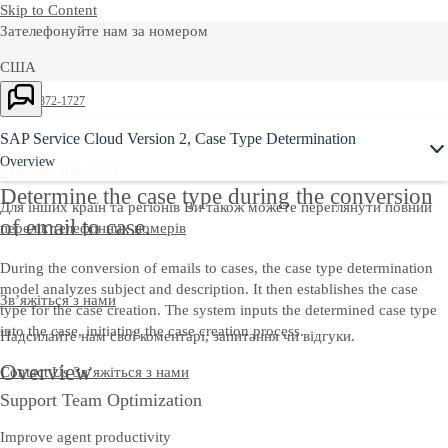
Skip to Content
Зателефонуйте нам за номером
США
+1-800-872-1727
Україна
SAP Service Cloud Version 2, Case Type Determination
Overview
+38-044-490-3391
Determine the case type during the conversion
Для інших країн та регіонів Ви також можете переглянути повний
of email to case.
перелік телефонних номерів
During the conversion of emails to cases, the case type determination
model analyzes subject and description. It then establishes the case
Зв’яжіться з нами
type for the case creation. The system inputs the determined case type
into the case, initiating the case creation process.
Надсилайте нам свої коментарі, запитання чи відгуки.
Overview
Contact Us
Зв’яжіться з нами
Support Team Optimization
Improve agent productivity