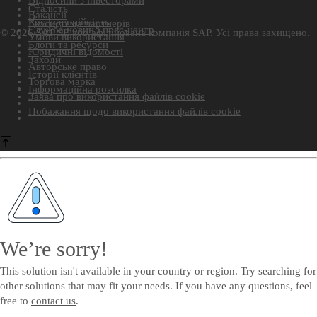
Відносини з інвесторами
Сталість
Вакансії
Конфіденційність
Екосистема партнерів
Служба новин і прес-центр
© 2026 SAP SE або афілійована компанія SAP. Усі права захищено.
Умови використання
Блоги та ресурси
Юридичні відомості
Заходи
Авторське право
Історії клієнтів
Торгова марка
Інформаційна розсилка
Заява про використання файлів cookie
Побажання щодо використання файлів cookie
We’re sorry!
This solution isn't available in your country or region. Try searching for
other solutions that may fit your needs. If you have any questions, feel
free to
contact us
.