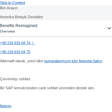
Skip to Content
Bizi Arayın
Amerika Birleşik Devletleri
Benefits Reimagined
+1-800-872-1727
Overview
Türkiye
+90 216 633 04 74 |
+90 216 633 04 75
Alternatif olarak, yerel ülke
numaralarımızın tüm listesine bakın
Çevrimdışı sohbet
Bir SAP temsilcisinden canlı sohbet üzerinden destek alın.
İletişim