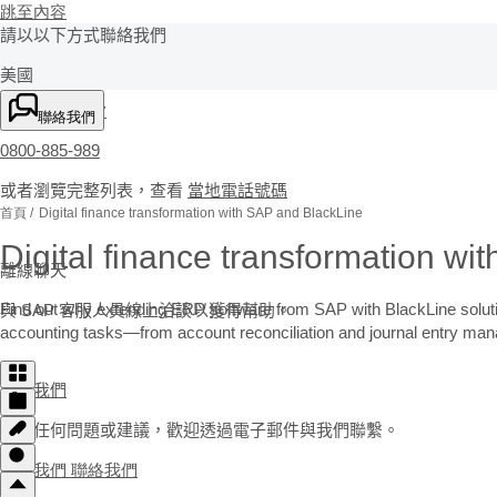
跳至內容
請以以下方式聯絡我們
美國
+1-800-872-1727
聯絡我們
0800-885-989
或者瀏覽完整列表，查看
當地電話號碼
首頁
Digital finance transformation with SAP and BlackLine
Digital finance transformation w
離線聊天
Find out why extending ERP software from SAP with BlackLine solutio
與 SAP 客服人員線上洽談以獲得幫助。
accounting tasks—from account reconciliation and journal entry ma
聯絡我們
如有任何問題或建議，歡迎透過電子郵件與我們聯繫。
聯絡我們
聯絡我們