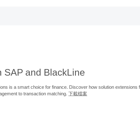
ith SAP and BlackLine
ns is a smart choice for finance. Discover how solution extensions f
nagement to transaction matching.
下載檔案