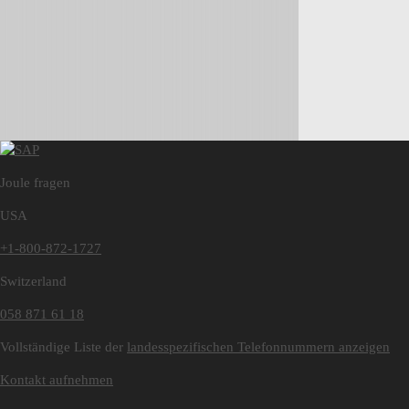
Joule fragen
USA
+1-800-872-1727
Switzerland
058 871 61 18
Vollständige Liste der
landesspezifischen Telefonnummern anzeigen
Kontakt aufnehmen