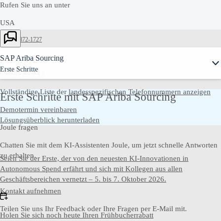
Rufen Sie uns an unter
USA
Ask Joule
+1-800-872-1727
Switzerland
SAP Ariba Sourcing
Erste Schritte
058 871 61 18
Vollständige Liste der
landesspezifischen Telefonnummern anzeigen
Erste Schritte mit SAP Ariba Sourcing
Demotermin vereinbaren
Lösungsüberblick herunterladen
Joule fragen
Chatten Sie mit dem KI-Assistenten Joule, um jetzt schnelle Antworten
zu erhalten.
Seien Sie der Erste, der von den neuesten KI-Innovationen in
Autonomous Spend erfährt und sich mit Kollegen aus allen
Geschäftsbereichen vernetzt – 5. bis 7. Oktober 2026.
Kontakt aufnehmen
Teilen Sie uns Ihr Feedback oder Ihre Fragen per E-Mail mit.
Holen Sie sich noch heute Ihren Frühbucherrabatt