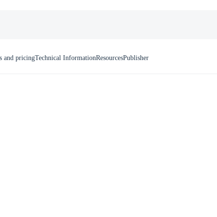
s and pricing
Technical Information
Resources
Publisher