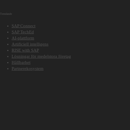
Trendande
SAP Connect
SAP TechEd
AI-plattform
Artificiell intelligens
RISE with SAP
Lösningar för medelstora företag
Hållbarhet
Partnerekosystem