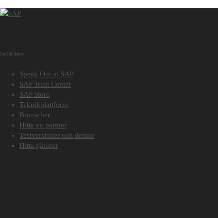
Snabblänkar
Speak Out at SAP
SAP Trust Center
SAP Store
Teknikplattform
Branscher
Hitta en partner
Testversioner och demor
Hitta tjänster