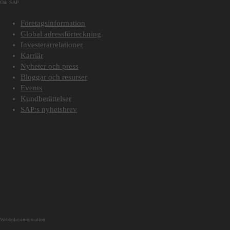
Om SAP
Företagsinformation
Global adressförteckning
Investerarrelationer
Karriär
Nyheter och press
Bloggar och resurser
Events
Kundberättelser
SAP:s nyhetsbrev
Webbplatsinformation