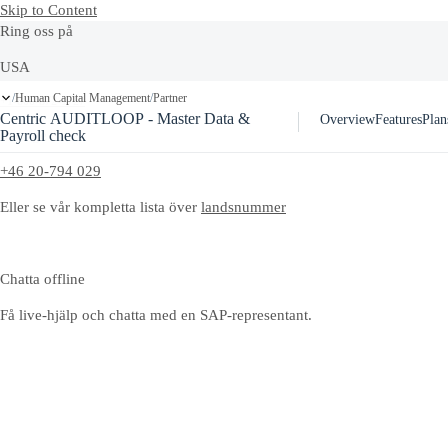
Skip to Content
Ring oss på
USA
Human Capital Management
Partner
/
/
+1-800-872-1727
Centric AUDITLOOP - Master Data &
Overview
Features
Plan
Sverige
Payroll check
+46 20-794 029
Eller se vår kompletta lista över
landsnummer
Chatta offline
Få live-hjälp och chatta med en SAP-representant.