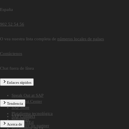
España
902 52 54 56
O vea nuestra lista completa de
números locales de países
Contáctenos
Chat fuera de línea
Enlaces rápidos
Speak Out at SAP
SAP Trust Center
Tendencia
SAP Store
Plataforma tecnológica
SAP Connect
Industrias
SAP TechEd
Acerca de
Encuentre un partner
Plataformas de IA