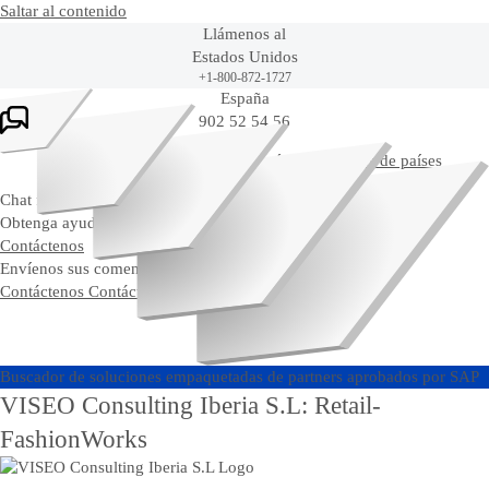
Saltar al contenido
Llámenos al
Estados Unidos
+1-800-872-1727
Ask Joule
España
902 52 54 56
O vea nuestra lista completa de
números locales de países
Chat fuera de línea
Obtenga ayuda en vivo y chatee con un representante de SAP.
Contáctenos
Envíenos sus comentarios, preguntas o feedback.
Contáctenos
Contáctenos
Buscador de soluciones empaquetadas de partners aprobados por SAP
VISEO Consulting Iberia S.L: Retail-
FashionWorks