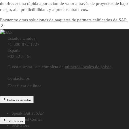
de ofrecer una rápida aportación de valor a través de proyectos de bajo
riesgo, alta predictibilidad, y a precios atractivos.
Encuentre otras soluciones de paquetes de partners calificados de SAP
Estados Unidos
+1-800-872-1727
España
902 52 54 56
O vea nuestra lista completa de
números locales de países
Contáctenos
Chat fuera de línea
Enlaces rápidos
Speak Out at SAP
SAP Trust Center
Tendencia
SAP Store