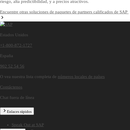
riesgo, alta predictibilidad, y a precios atractivos.
Encuentre otras soluciones de paquetes de partners calificados de SAP
Estados Unidos
+1-800-872-1727
España
902 52 54 56
O vea nuestra lista completa de
números locales de países
Contáctenos
Chat fuera de línea
Enlaces rápidos
Speak Out at SAP