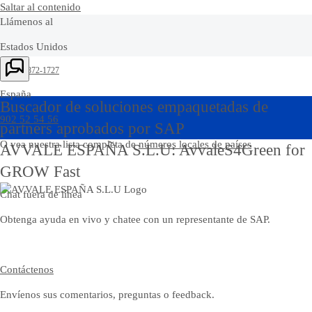
Saltar al contenido
Llámenos al
Estados Unidos
Ask Joule
+1-800-872-1727
España
Buscador de soluciones empaquetadas de
902 52 54 56
partners aprobados por SAP
O vea nuestra lista completa de
números locales de países
AVVALE ESPAÑA S.L.U: AvvaleS4Green for
GROW Fast
Chat fuera de línea
Obtenga ayuda en vivo y chatee con un representante de SAP.
Contáctenos
Envíenos sus comentarios, preguntas o feedback.