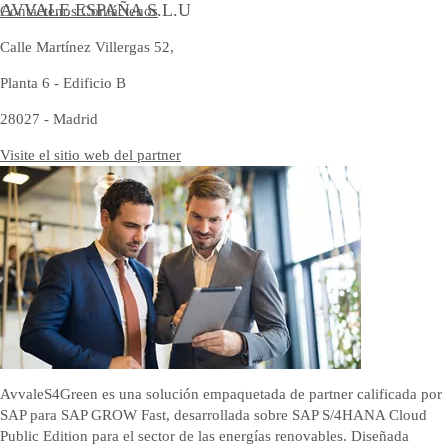
AVVALE ESPAÑA S.L.U
Contáctenos
Contáctenos
Calle Martínez Villergas 52,
Planta 6 - Edificio B
28027 - Madrid
Visite el sitio web del partner
AvvaleS4Green es una solución empaquetada de partner calificada por
SAP para SAP GROW Fast, desarrollada sobre SAP S/4HANA Cloud
Public Edition para el sector de las energías renovables. Diseñada