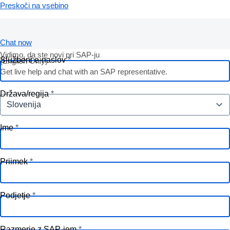
Preskoči na vsebino
Chat now
Vidimo, da ste novi pri SAP-ju
Službeni e-naslov
(English Only)
Get live help and chat with an SAP representative.‎
Država/regija
Slovenija
Ime
Priimek
Podjetje
Razmerje z SAP-jem