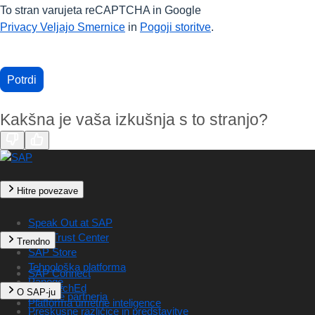
To stran varujeta reCAPTCHA in Google
Privacy Veljajo Smernice
in
Pogoji storitve
.
Potrdi
Kakšna je vaša izkušnja s to stranjo?
Hitre povezave
Speak Out at SAP
SAP Trust Center
Trendno
SAP Store
Tehnološka platforma
SAP Connect
Panoge
SAP TechEd
O SAP-ju
Poiščite partnerja
Platforma umetne inteligence
Preskusne različice in predstavitve