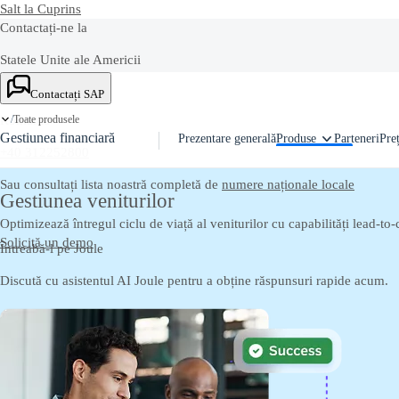
Salt la Cuprins
Contactați-ne la
Statele Unite ale Americii
Ask Joule
+1-800-872-1727
Contactați SAP
Toate produsele
Romania
/
Gestiunea financiară
Prezentare generală
Produse
Parteneri
Pre
+40 312252800
Sau consultați lista noastră completă de
numere naționale locale
Gestiunea veniturilor
Optimizează întregul ciclu de viață al veniturilor cu capabilități lead-t
Solicită un demo
Întreabă-l pe Joule
Discută cu asistentul AI Joule pentru a obține răspunsuri rapide acum.
Contactați SAP
Trimite-ne comentarii, întrebări sau feedback.