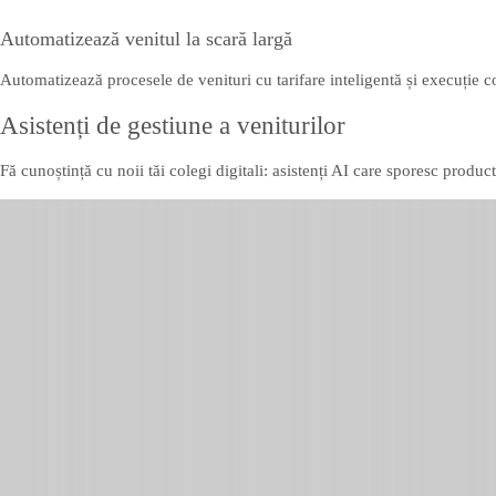
Automatizează venitul la scară largă
Automatizează procesele de venituri cu tarifare inteligentă și execuție c
Asistenți de gestiune a veniturilor
Fă cunoștință cu noii tăi colegi digitali: asistenți AI care sporesc product