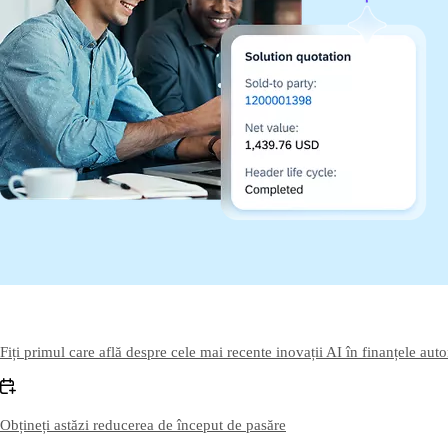
Contactați-ne
Contactați SAP
Fiți primul care află despre cele mai recente inovații AI în finanțele a
Obțineți astăzi reducerea de început de pasăre