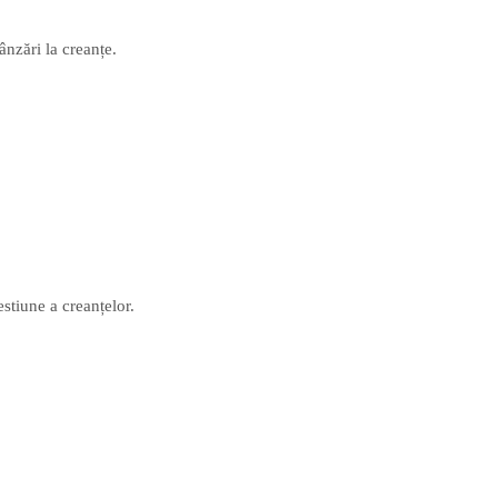
ânzări la creanțe.
estiune a creanțelor.