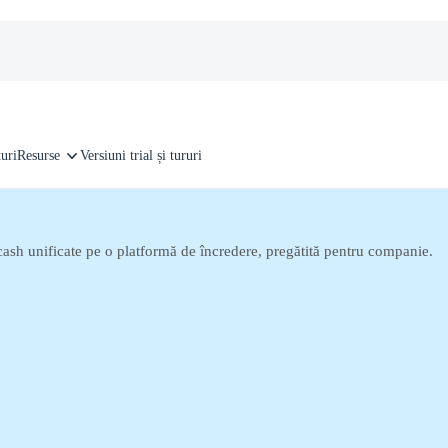
țuri
Resurse
Versiuni trial și tururi
o-cash unificate pe o platformă de încredere, pregătită pentru companie.