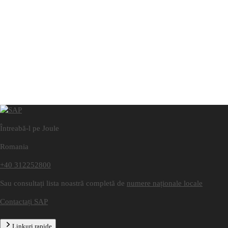
Întreabă-l pe Joule
Romania
+40 312252800
Sau consultați lista noastră completă de
numere naționale locale
Contactați SAP
Linkuri rapide