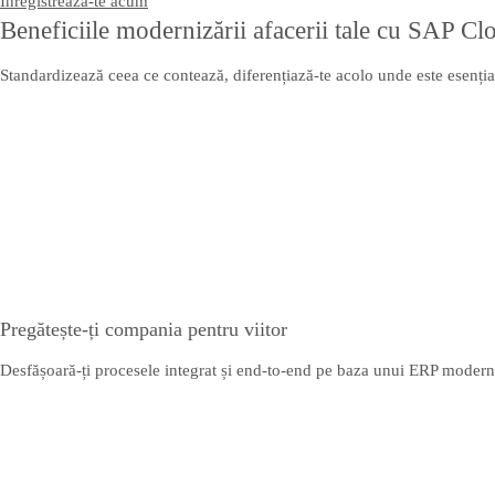
Înregistrează-te acum
Beneficiile modernizării afacerii tale cu SAP C
Standardizează ceea ce contează, diferențiază-te acolo unde este esențial
Pregătește-ți compania pentru viitor
Desfășoară-ți procesele integrat și end-to-end pe baza unui ERP modern, c