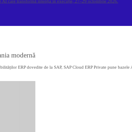
pe AI care transformă intenția în execuție, 27–29 octombrie 2026.
pania modernă
bilităților ERP dovedite de la SAP, SAP Cloud ERP Private pune bazele A