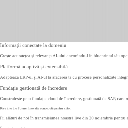
Informații conectate la domeniu
Crește acuratețea și relevanța AI-ului ancorându-l în blueprintul tău ope
Platformă adaptivă și extensibilă
Adaptează ERP-ul și AI-ul la afacerea ta cu procese personalizate integrat
Fundație gestionată de încredere
Construiește pe o fundație cloud de încredere, gestionată de SAP, care ru
Rise into the Future: Inovație concepută pentru viitor
Fii alături de noi în transmisiunea noastră live din 20 noiembrie pentr