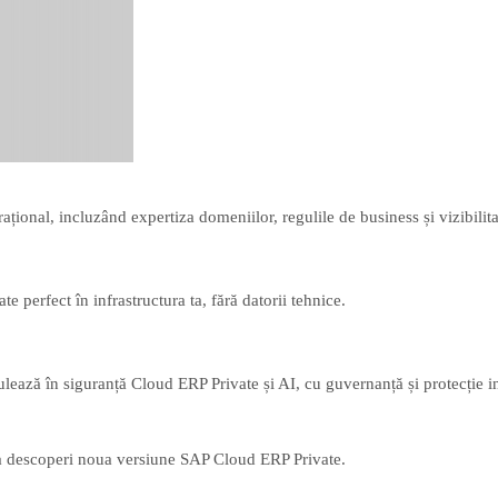
rațional, incluzând expertiza domeniilor, regulile de business și vizibil
e perfect în infrastructura ta, fără datorii tehnice.
lează în siguranță Cloud ERP Private și AI, cu guvernanță și protecție in
u a descoperi noua versiune SAP Cloud ERP Private.