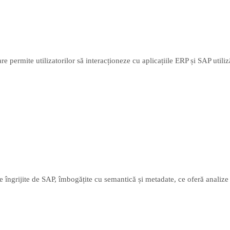
re permite utilizatorilor să interacționeze cu aplicațiile ERP și SAP util
e îngrijite de SAP, îmbogățite cu semantică și metadate, ce oferă analize 