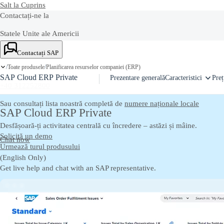
Salt la Cuprins
Contactați-ne la
Statele Unite ale Americii
+1-800-872-1727
Contactați SAP
Toate produsele
Planificarea resurselor companiei (ERP)
Romania
/
/
SAP Cloud ERP Private
Prezentare generală
Caracteristici
Preț
+40 312252800
Sau consultați lista noastră completă de
numere naționale locale
SAP Cloud ERP Private
Desfășoară-ți activitatea centrală cu încredere – astăzi și mâine.
Solicită un demo
Chat now
Urmează turul produsului
(English Only)
Get live help and chat with an SAP representative.‎
Contactați SAP
Trimite-ne comentarii, întrebări sau feedback.