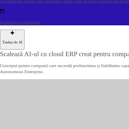
Construiește lucruri care contează. Aflați cum să creați sisteme bazate 
Explorați evenimentul
Tradus de AI
Scalează AI-ul cu cloud ERP creat pentru com
Conceput pentru companii care necesită profunzimea și fiabilitatea capa
Autonomous Enterprise.