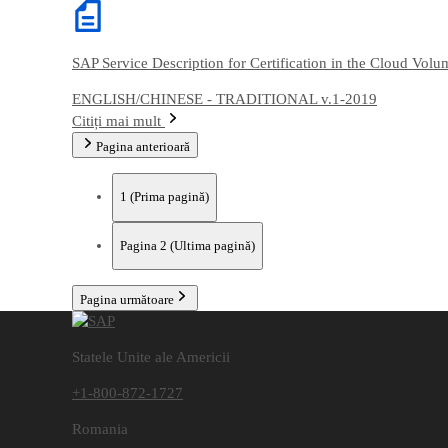
SAP Service Description for Certification in the Cloud Vol
ENGLISH/CHINESE - TRADITIONAL v.1-2019
Citiți mai mult
Pagina anterioară
1
(Prima pagină)
Pagina
2
(Ultima pagină)
Pagina următoare
Statele Unite ale Americii
+1-800-872-1727
Romania