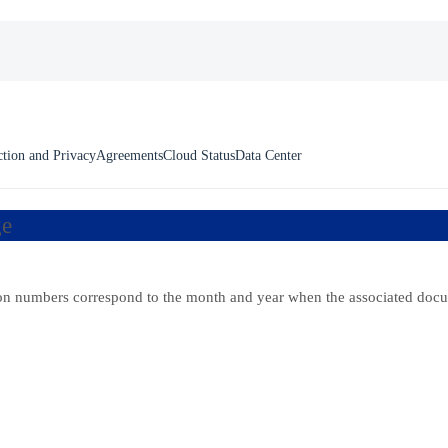
ction and Privacy
Agreements
Cloud Status
Data Center
ge
ion numbers correspond to the month and year when the associated doc