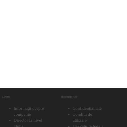
Despre
Informații site
Informaţii despre
Confidențialitate
companie
Condiții de
Director la nivel
utilizare
global
Dezvăluire legală