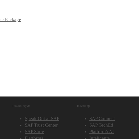
ume Package
Linkuri rapide
În tendințe
Speak Out at SAP
SAP Connect
SAP Trust Center
SAP TechEd
SAP Store
Platformă AI
Platformă
Inteligența