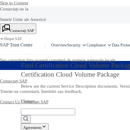
Skip to Content
Contactați-ne la
Statele Unite ale Americii
+1-800-872-1727
Contactați SAP
Despre SAP
Romania
/
SAP Trust Center
Overview
Security
Compliance
Data Prote
+40 312252800
Sau consultați lista noastră completă de
numere naționale locale
Find Certification Cloud Volume Packa
Certification Cloud Volume Package
Contactați SAP
Below are the current Service Description documents. Vers
Trimite-ne comentarii, întrebări sau feedback.
Căutare...
Contact Us
Contactați SAP
Agreements