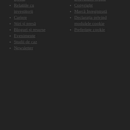
Relaţiile cu
Copyright
investitorii
Marcă Inregistrată
Cariere
Declarația privind
Știri și presă
modulele cookie
Bloguri și resurse
Preferințe cookie
Evenimente
Studii de caz
Newsletter