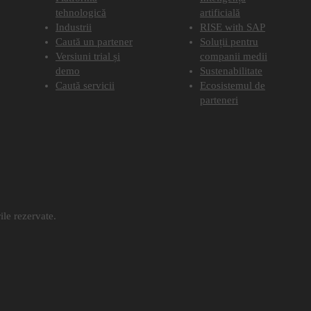
tehnologică
artificială
Industrii
RISE with SAP
Caută un partener
Soluții pentru
Versiuni trial și
companii medii
demo
Sustenabilitate
Caută servicii
Ecosistemul de
parteneri
le rezervate.