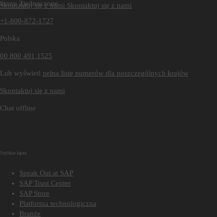
Stany Zjednoczone
Skontaktuj się z nami
Skontaktuj się z nami
+1-800-872-1727
Polska
00 800 491 1525
Lub wyświetl
pełną listę numerów dla poszczególnych krajów
Skontaktuj się z nami
Chat offline
Szybkie łącza
Speak Out at SAP
SAP Trust Center
SAP Store
Platforma technologiczna
Branże