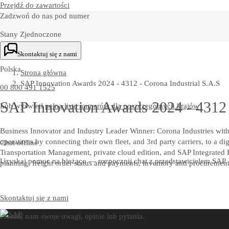
Przejdź do zawartości
Zadzwoń do nas pod numer
Stany Zjednoczone
+1-800-872-1727
Skontaktuj się z nami
Polska
Strona główna
SAP Innovation Awards 2024 - 4312 - Corona Industrial S.A.S
00 800 491 1525
SAP Innovation Awards 2024 - 4312 
Lub wyświetl
pełną listę numerów dla poszczególnych krajów
Business Innovator and Industry Leader Winner: Corona Industries with 
operations by connecting their own fleet, and 3rd party carriers, to 
Chat offline
Transportation Management, private cloud edition, and SAP Integrated Bu
Uzyskaj pomoc na bieżąco — rozpocznij chat z przedstawicielem SAP.
planning, freight order status and payments, inventory and procurement 
Skontaktuj się z nami
Prześlij nam swoje uwagi, opinie lub pytania.