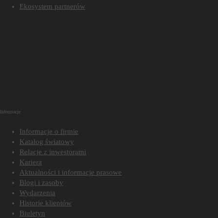
Ekosystem partnerów
Informacje
Informacje o firmie
Katalog światowy
Relacje z inwestorami
Kariera
Aktualności i informacje prasowe
Blogi i zasoby
Wydarzenia
Historie klientów
Biuletyn