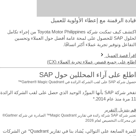
يادة الرقمنة مع إعطاء الأولوية للعميل
اكتشف كيف تمكنت شركة Toyota Motor Philippines من إجراء تكامل
لحلول SAP للحصول على لمحة عامة أفضل حول العملاء وتحسين
لتفاعل وتوفير تجربة عملاء أكثر اتساقًا.
قرأ قصة العميل
طلع على جميع قصص عملاء تجربة العملاء (CX)
طلع على آراء المحللين حول SAP
ركة SAP على لقب الشركة الرائدة في Gartner® Magic Quadrant™
تفخر شركة SAP بأنها المورِّد الوحيد الذي حصل على لقب الشركة الرائدة
نذ عام 2014.*
م بتنزيل التقرير
تعتبر شركة SAP شركة رائدة في تقارير Magic Quadrant™ الصادرة عن شركة Gartner®
 محركات التخصيص لعام 2026
للمرة السابعة على التوالي، يُشاد بنا في تقارير Quadrant* عن الشركات