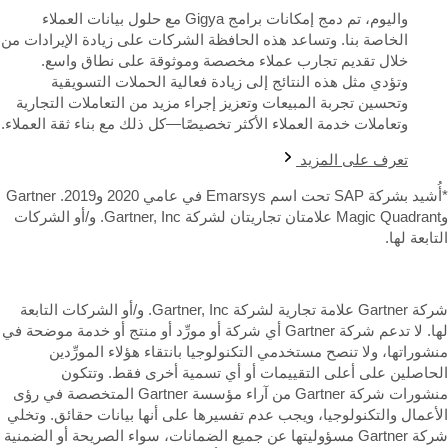
واليوم، تم دمج إمكانات برامج Gigya مع حلول بيانات العملاء
الخاصة بنا. وتساعد هذه الحافظة الشركات على زيادة الإيرادات من
خلال تقديم تجارب عملاء مخصصة وموثوقة على نطاق واسع.
وتؤدي مثل هذه النتائج إلى زيادة فعالية الحملات التسويقية
وتحسين تجربة المبيعات وتعزيز إجراء مزيد من التعاملات التجارية
وتعاملات خدمة العملاء الأكثر تخصيصًا—كل ذلك مع بناء ثقة العملاء.
تعرف على المزيد
*أُشيد بشركة SAP تحت اسم Emarsys في عامي 2020 و2019. Gartner
وMagic Quadrant علامتان تجاريتان لشركة Gartner, Inc. و/أو الشركات
تابعة لها.
شركة Gartner علامة تجارية لشركة Gartner, Inc. و/أو الشركات التابعة
لها. لا تدعم شركة Gartner أي شركة أو مورِّد أو منتج أو خدمة موضحة في
نشوراتها، ولا تنصح مستخدمي التكنولوجيا بانتقاء هؤلاء المورِّدين
لحاصلين على أعلى التقييمات أو أي تسمية أخرى فقط. وتتكون
منشورات شركة Gartner من آراء مؤسسة Gartner المتخصصة في رؤى
لأعمال والتكنولوجيا، ويجب عدم تفسيرها على أنها بيانات حقائق. وتخلي
شركة Gartner مسؤوليتها عن جميع الضمانات، سواء الصريحة أو الضمنية