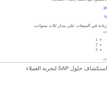
3
يادة في المبيعات على مدار ثلاث سنوات₃
1
2
3
تكشاف حلول SAP لتجربة العملاء