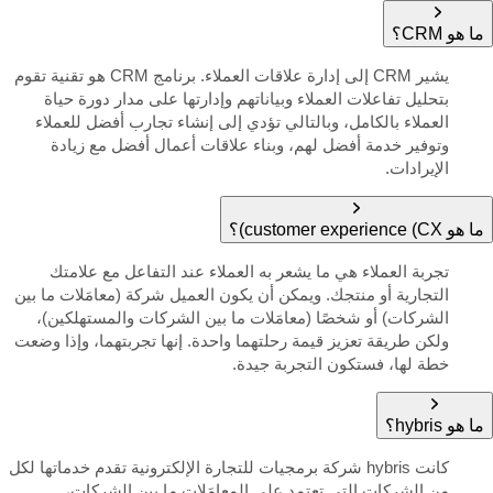
ما هو CRM؟
يشير CRM إلى إدارة علاقات العملاء. برنامج CRM هو تقنية تقوم
بتحليل تفاعلات العملاء وبياناتهم وإدارتها على مدار دورة حياة
العملاء بالكامل، وبالتالي تؤدي إلى إنشاء تجارب أفضل للعملاء
وتوفير خدمة أفضل لهم، وبناء علاقات أعمال أفضل مع زيادة
الإيرادات.
ما هو customer experience (CX)؟
تجربة العملاء هي ما يشعر به العملاء عند التفاعل مع علامتك
التجارية أو منتجك. ويمكن أن يكون العميل شركة (معامَلات ما بين
الشركات) أو شخصًا (معامَلات ما بين الشركات والمستهلكين)،
ولكن طريقة تعزيز قيمة رحلتهما واحدة. إنها تجربتهما، وإذا وضعت
خطة لها، فستكون التجربة جيدة.
ما هو hybris؟
كانت hybris شركة برمجيات للتجارة الإلكترونية تقدم خدماتها لكل
من الشركات التي تعتمد على المعامَلات ما بين الشركات،