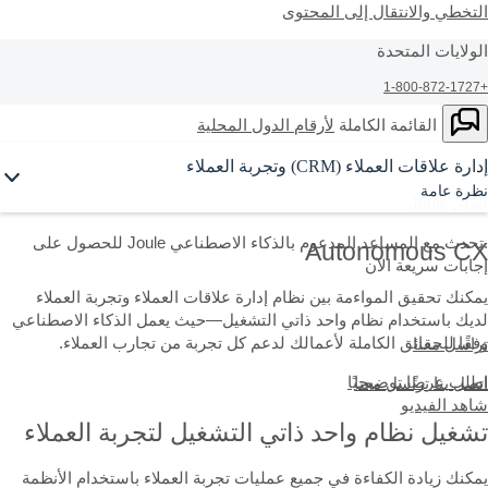
لتخطي والانتقال إلى المحتوى
لولايات المتحدة
+1
Ask Jou
و راجع القائمة الكاملة
لأرقام الدول المحلية
ارة علاقات العملاء (CRM) وتجربة العملاء
ظرة عامة
أل Joule
.تحدث مع المساعد المدعوم بالذكاء الاصطناعي Joule للحصول على
Autonomous C
جابات سريعة الآن
مكنك تحقيق المواءمة بين نظام إدارة علاقات العملاء وتجربة العملاء
ديك باستخدام نظام واحد ذاتي التشغيل—حيث يعمل الذكاء الاصطناعي
فقًا للحقائق الكاملة لأعمالك لدعم كل تجربة من تجارب العملاء.
راسل معنا
طلب عرضًا توضيحيًا
تصل بنا
تراسل معنا
اهد الفيديو
شغيل نظام واحد ذاتي التشغيل لتجربة العملاء
مكنك زيادة الكفاءة في جميع عمليات تجربة العملاء باستخدام الأنظمة