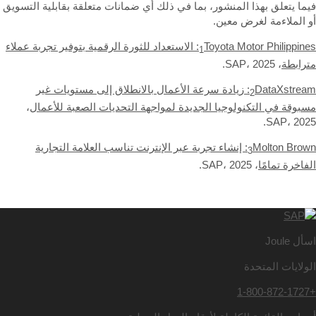
يما يتعلق بهذا المنشور، بما في ذلك أي ضمانات متعلقة بقابلية التسويق
و الملاءمة لغرض معين.
Toyota Motor Philippines: الاستعداد للثورة الرقمية بتوفير تجربة عملاء
1
ترابطة
، SAP، 2025.
DataXstream: زيادة سرعة الأعمال بالانطلاق إلى مستويات غير
2
سبوقة في التكنولوجيا الجديدة لمواجهة التحديات الصعبة للأعمال
،
SAP، 2025
Molton Brown: إنشاء تجربة عبر الإنترنت تناسب العلامة التجارية
3
فاخرة تمامًا
، SAP، 2025.
أل Joule
لولايات المتحدة
+1-80