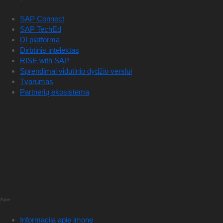
SAP Connect
SAP TechEd
DI platforma
Dirbtinis intelektas
RISE with SAP
Sprendimai vidutinio dydžio verslui
Tvarumas
Partnerių ekosistema
Apie
Informacija apie įmonę