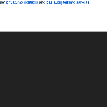
gle“
privatumo politikos
and
paslaugų teikimo sąlygas
.