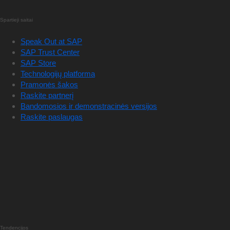
Spartieji saitai
Speak Out at SAP
SAP Trust Center
SAP Store
Technologijų platforma
Pramonės šakos
Raskite partnerį
Bandomosios ir demonstracinės versijos
Raskite paslaugas
Tendencijos