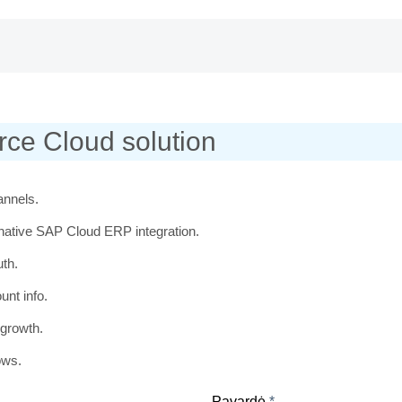
ce Cloud solution
annels.
h native SAP Cloud ERP integration.
uth.
unt info.
growth.
ows.
Pavardė