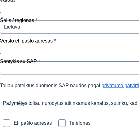
Šalis / regionas
Lietuva
Verslo el. pašto adresas
Santykis su SAP
Toliau pateiktus duomenis SAP naudos pagal
privatumo patvirt
Pažymėjęs toliau nurodytus atitinkamus kanalus, sutinku, ka
El. pašto adresas
Telefonas