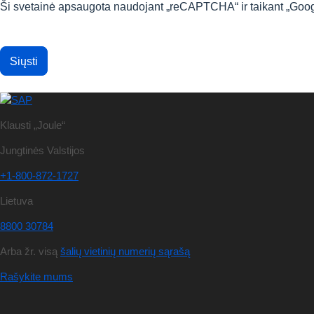
Ši svetainė apsaugota naudojant „reCAPTCHA“ ir taikant „Goo
Siųsti
Klausti „Joule“
Jungtinės Valstijos
+1-800-872-1727
Lietuva
8800 30784
Arba žr. visą
šalių vietinių numerių sąrašą
Rašykite mums