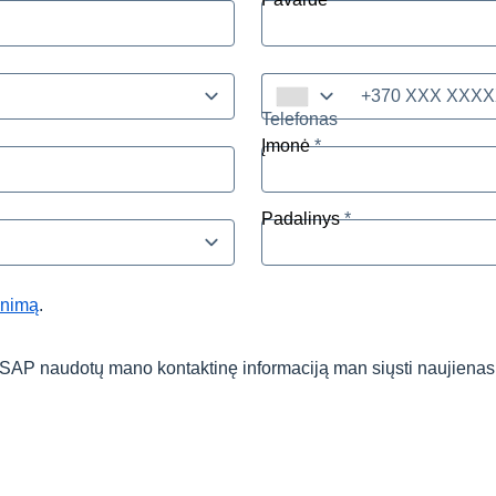
Telefonas
Įmonė
Padalinys
inimą
.
d SAP naudotų mano kontaktinę informaciją man siųsti naujienas