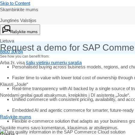
Skip to Content
Skambinkite mums
Jungtinės Valstijos
Ask Joule
+1-800-872-1727
Rašykite mums
Lietuva
Request a demo for SAP Commer
8800 30784
See how you can benefit from:
Arba žr. visą
šalių vietinių numerių sąrašą
Personalised buying across business models, regions, and ch
Faster time to value with lower total cost of ownership throug
Klausti „Joule“
Real-time transparency with AI backed by a single source of tr
Norėdami greitai gauti atsakymus, kreipkitės į DI asistentą „Joule“.
Unified commerce with consistent pricing, availability, and acco
Embedded AI and agentic commerce for smarter, future-ready 
Rašykite mums
Flexible e-commerce solution that adapts as your business gr
Siųskite mums savo komentarus, klausimus ar atsiliepimus.
Vardas