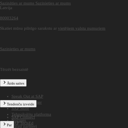
Sazināties ar mums
Sazinieties ar mums
Latvija
80003264
Skatiet mūsu pilnīgo sarakstu ar
vietējiem valstu numuriem
Sazinieties ar mums
Tērzēt bezsaistē
Ātrās saites
Speak Out at SAP
SAP Trust Center
Tendenču izveide
SAP Store
Tehnoloģiju platforma
SAP Connect
Nozares
SAP TechEd
Par
Atrast partneri