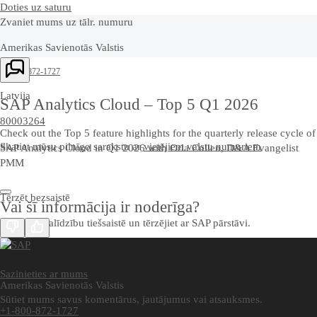
Doties uz saturu
Zvaniet mums uz tālr. numuru
Amerikas Savienotās Valstis
+1-800-872-1727
Latvija
SAP Analytics Cloud – Top 5 Q1 2026
80003264
Check out the Top 5 feature highlights for the quarterly release cycle of
Skatiet mūsu pilnīgo sarakstu ar
vietējiem valstu numuriem
SAP Analytics Cloud in Q1 2026 with Orla Cullen, D&A Evangelist
PMM
Tērzēt bezsaistē
Vai šī informācija ir noderīga?
Saņemiet palīdzību tiešsaistē un tērzējiet ar SAP pārstāvi.
Sazinieties ar mums
Amerikas Savienotās Valstis
Sūtiet mums savus komentārus, jautājumus vai atsauksmes.
+1-800-872-1727