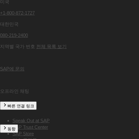
미국
+1-800-872-1727
대한민국
080-219-2400
지역별 국가 번호
전체 목록 보기
SAP에 문의
오프라인 채팅
빠른 연결 링크
Speak Out at SAP
SAP Trust Center
동향
SAP Store