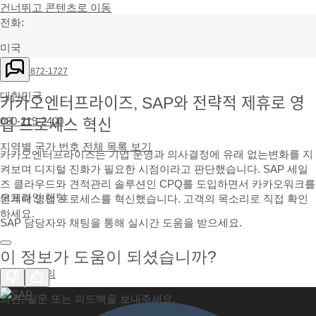
건너뛰고 콘텐츠로 이동
전화:
미국
+1-800-872-1727
대한민국
카카오엔터프라이즈, SAP와 전략적 제휴로 영
080-219-2400
업 프로세스 혁신
지역별 국가 번호
전체 목록 보기
카카오엔터프라이즈는 기업 운영과 의사결정에 유래 없는변화를 지
켜보며 디지털 진화가 필요한 시점이라고 판단했습니다. SAP 세일
즈 클라우드와 견적관리 솔루션인 CPQ를 도입하면서 카카오워크를
오프라인 채팅
연계해 영업 프로세스를 혁신했습니다. 고객의 목소리로 직접 확인
하세요.
SAP 담당자와 채팅을 통해 실시간 도움을 받으세요.
이 정보가 도움이 되셨습니까?
SAP에 문의
의견, 질문 또는 피드백을 보내주세요.