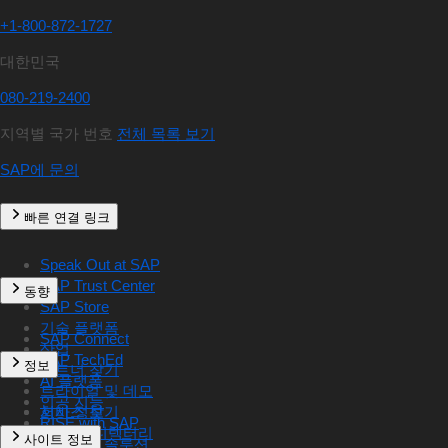
+1-800-872-1727
대한민국
080-219-2400
지역별 국가 번호
전체 목록 보기
SAP에 문의
빠른 연결 링크
Speak Out at SAP
SAP Trust Center
동향
SAP Store
기술 플랫폼
SAP Connect
산업
SAP TechEd
정보
파트너 찾기
AI 플랫폼
트라이얼 및 데모
인공 지능
서비스 찾기
회사 정보
RISE with SAP
전 세계 디렉터리
사이트 정보
중견기업 솔루션