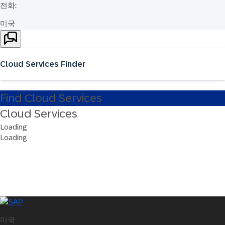
전화:
미국
+1-800-872-1727
대한민국
Cloud Services Finder
080-219-2400
지역별 국가 번호
전체 목록 보기
Find Cloud Services
Cloud Services
Loading
SAP에 문의
Loading
의견, 질문 또는 피드백을 보내주세요.
미국