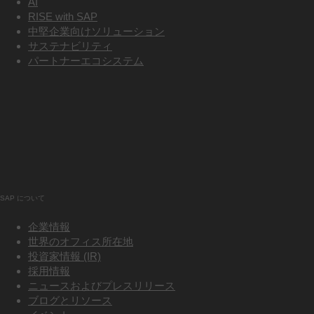
AI
RISE with SAP
中堅企業向けソリューション
サステナビリティ
パートナーエコシステム
SAP について
企業情報
世界のオフィス所在地
投資家情報 (IR)
採用情報
ニュースおよびプレスリリース
ブログとリソース