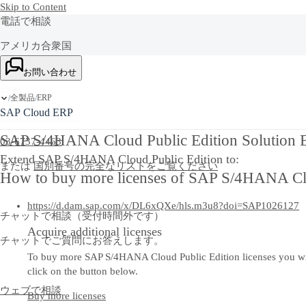
Skip to Content
電話で相談
アメリカ合衆国
+1-800-872-1727
お問い合わせ
日本
全製品
ERP
/
/
SAP Cloud ERP
0053-149-0110 |
SAP S/4HANA Cloud Public Edition Solution E
03-6737-4463
Extend SAP S/4HANA Cloud Public Edition to:
または
国別番号の完全なリストをご覧ください
How to buy more licenses of SAP S/4HANA Clo
https://d.dam.sap.com/x/DL6xQXe/hls.m3u8?doi=SAP1026127
チャットで相談（受付時間外です）
Acquire additional licenses
チャットでご質問にお答えします。
To buy more SAP S/4HANA Cloud Public Edition licenses you will n
click on the button below.
ウェブで相談
Buy more licenses