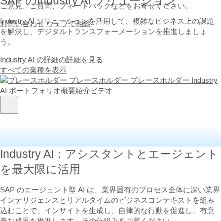
SAP のIndustry AI ソリューション
ご意見、ご質問、フィードバックなどをお寄せください。
Industry AI ソリューションを活用して、複雑なビジネス上の課題
お問い合わせ
ウェブで相談
を解決し、デジタルトランスフォーメーションを推進しましょ
う。
Industry AI の詳細の詳細を見る
すべての業種を表示
Industry AI：アシスタントとエージェント
を最大限に活用
SAP のエージェント型 AI は、業界固有のプロセス全体に深い業界
インテリジェンスとリアルタイムのビジネスコンテキストを組み
込むことで、インサイトを生成し、自律的な行動を促進し、有意
義な成果を推進します。その仕組みをご覧ください。