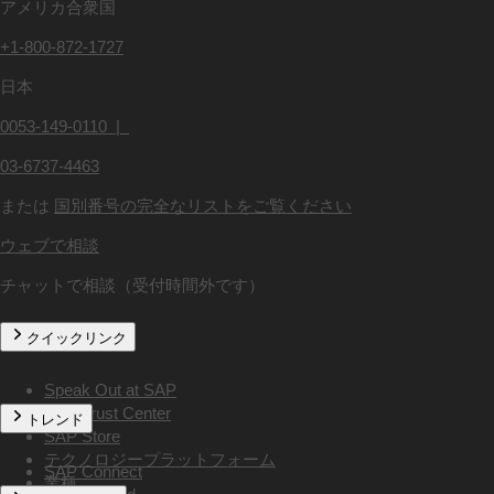
アメリカ合衆国
+1-800-872-1727
日本
0053-149-0110 |
03-6737-4463
または
国別番号の完全なリストをご覧ください
ウェブで相談
チャットで相談（受付時間外です）
クイックリンク
Speak Out at SAP
SAP Trust Center
トレンド
SAP Store
テクノロジープラットフォーム
SAP Connect
業種