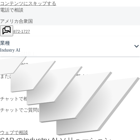
コンテンツにスキップする
電話で相談
アメリカ合衆国
+1-800-872-1727
日本
業種
Industry AI
0053-149-0110 |
03-6737-4463
または
国別番号の完全なリストをご覧ください
チャットで相談（受付時間外です）
チャットでご質問にお答えします。
ウェブで相談