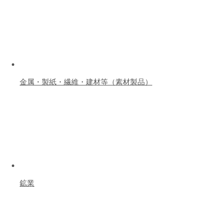
金属・製紙・繊維・建材等（素材製品）
鉱業