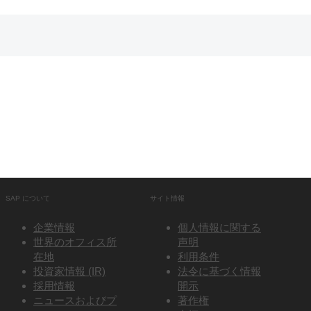
SAP について
サイト情報
企業情報
個人情報に関する
世界のオフィス所
声明
在地
利用条件
投資家情報 (IR)
法令に基づく情報
採用情報
開示
ニュースおよびプ
著作権