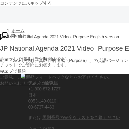
コンテンツにスキップする
ホーム
お問い合わせ
JP National Agenda 2021 Video- Purpose English version
JP National Agenda 2021 Video- Purpose E
チャットで相談（受付時間外です）
​​動画「SAPが挑む、真の目的達成（Purpose）」の英語バージョン
チャットでご質問にお答えします。
ウェブで相談
ご意見、ご質問、フィードバックなどをお寄せください。
アメリカ合衆国
お問い合わせ
ウェブで相談
+1-800-872-1727
日本
0053-149-0110 |
03-6737-4463
または
国別番号の完全なリストをご覧ください
ウェブで相談