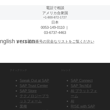
電話で相談
アメリカ合衆国
+1-800-872-1727
日本
0053-149-0110 |
03-6737-4463
nglish version
または
国別番号の完全なリストをご覧ください
クイックリンク
トレンド
Speak Out at SAP
SAP Connect
SAP Trust Center
SAP TechEd
SAP Store
AI プラットフォ
テクノロジープラ
ーム
ットフォーム
AI
業種
RISE with SAP