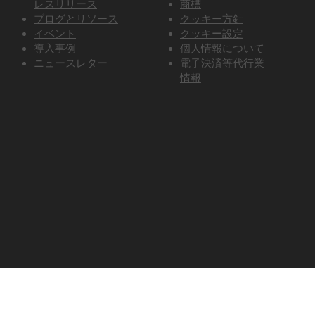
レスリリース
商標
ブログとリソース
クッキー方針
イベント
クッキー設定
導入事例
個人情報について
ニュースレター
電子決済等代行業
情報