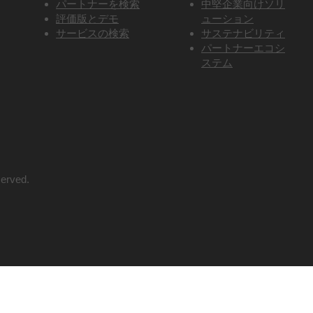
パートナーを検索
中堅企業向けソリ
評価版とデモ
ューション
サービスの検索
サステナビリティ
パートナーエコシ
ステム
served.