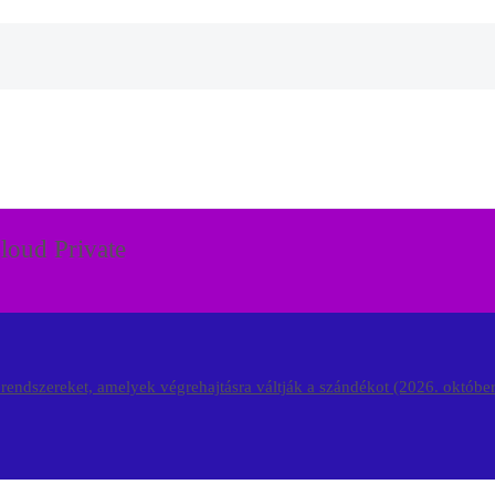
loud Private
 rendszereket, amelyek végrehajtásra váltják a szándékot (2026. októbe