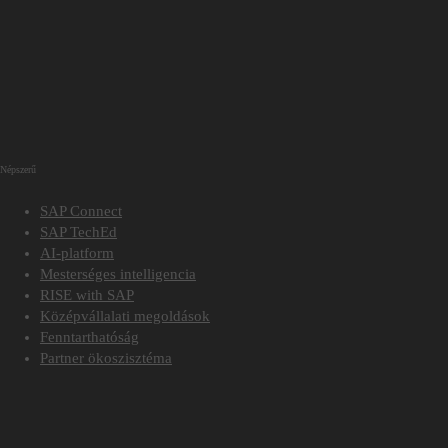
Népszerű
SAP Connect
SAP TechEd
AI-platform
Mesterséges intelligencia
RISE with SAP
Középvállalati megoldások
Fenntarthatóság
Partner ökoszisztéma