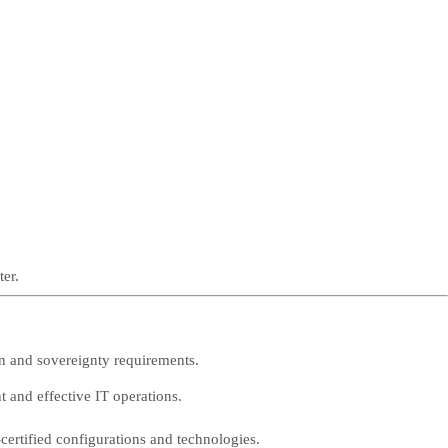
er.
on and sovereignty requirements.
t and effective IT operations.
ertified configurations and technologies.