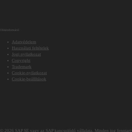
Oldalinformáció
Adatvédelem
Használati feltételek
Jogi nyilatkozat
Copyright
Trademark
Cookie-nyilatkozat
Cookie-beállítások
© 2026 SAP SE vagy az SAP kapcsolódó vállalata. Minden jog fenntartv