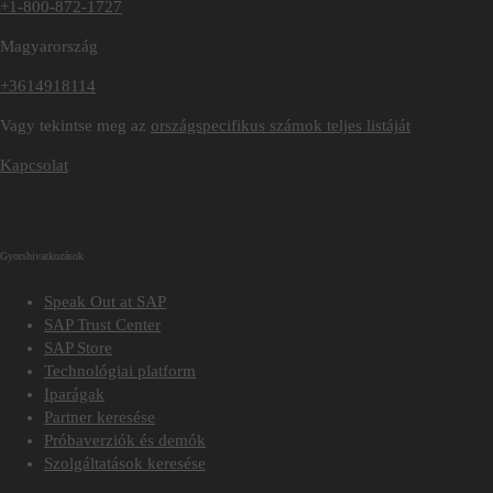
+1-800-872-1727
Magyarország
+3614918114
Vagy tekintse meg az
országspecifikus számok teljes listáját
Kapcsolat
Gyorshivatkozások
Speak Out at SAP
SAP Trust Center
SAP Store
Technológiai platform
Iparágak
Partner keresése
Próbaverziók és demók
Szolgáltatások keresése