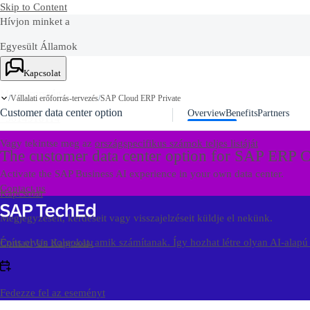
Skip to Content
Hívjon minket a
Egyesült Államok
+1-800-872-1727
Kapcsolat
Magyarország
Vállalati erőforrás-tervezés
SAP Cloud ERP Private
/
/
Customer data center option
Overview
Benefits
Partners
+3614918114
Vagy tekintse meg az
országspecifikus számok teljes listáját
The customer data center option for SAP ERP C
Activate the SAP Business AI experience in your own data center.
Contact us
Kapcsolat
Megjegyzéseit, kérdéseit vagy visszajelzéseit küldje el nekünk.
Építs olyan dolgokat, amik számítanak. Így hozhat létre olyan AI-alapú
Contact Us
Kapcsolat
Fedezze fel az eseményt