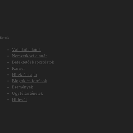
Rólunk
Vállalati adatok
Nemzetközi címtár
Befektetői kapcsolatok
Karrier
Hírek és sajtó
Blogok és források
Események
Ügyféltörténetek
Hírlevél