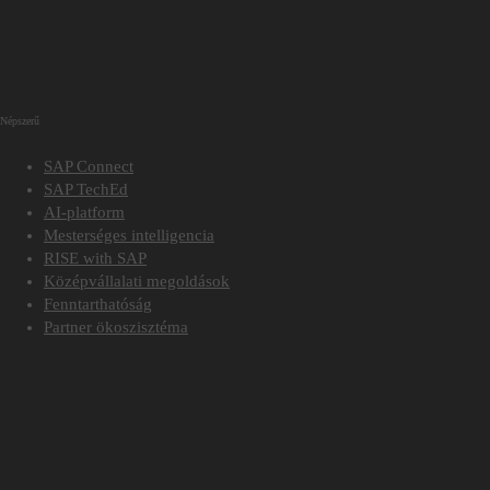
Népszerű
SAP Connect
SAP TechEd
AI-platform
Mesterséges intelligencia
RISE with SAP
Középvállalati megoldások
Fenntarthatóság
Partner ökoszisztéma