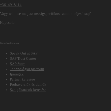
+3614918114
Vagy tekintse meg az
országspecifikus számok teljes listáját
Kapcsolat
Gyorshivatkozások
Speak Out at SAP
SAP Trust Center
SAP Store
Technológiai platform
Iparágak
Partner keresése
Próbaverziók és demók
Szolgáltatások keresése