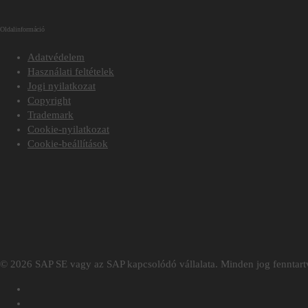
Oldalinformáció
Adatvédelem
Használati feltételek
Jogi nyilatkozat
Copyright
Trademark
Cookie-nyilatkozat
Cookie-beállítások
© 2026 SAP SE vagy az SAP kapcsolódó vállalata. Minden jog fenntartv