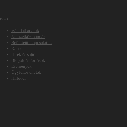
Rólunk
Vállalati adatok
Nemzetközi címtár
Befektetői kapcsolatok
Karrier
Hírek és sajtó
Blogok és források
Események
Ügyféltörténetek
Hírlevél