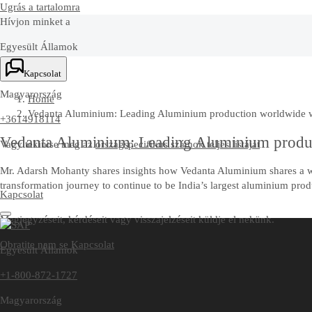
Ugrás a tartalomra
Hívjon minket a
Egyesült Államok
+1-800-872-1727
Kapcsolat
Magyarország
Home
Vedanta Aluminium: Leading Aluminium production worldwide w
+3614918114
Vedanta Aluminium: Leading Aluminium produ
Vagy tekintse meg az
országspecifikus számok teljes listáját
Mr. Adarsh Mohanty shares insights how Vedanta Aluminium shares a w
transformation journey to continue to be India’s largest aluminium pro
Kapcsolat
Megjegyzéseit, kérdéseit vagy visszajelzéseit küldje el nekünk.
Obratite nam se
Kapcsolat
Egyesült Államok
+1-800-872-1727
Magyarország