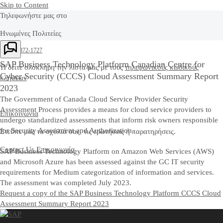
Skip to Content
Τηλεφωνήστε μας στο
Ηνωμένες Πολιτείες
+1-800-872-1727
SAP Business Technology Platform Canadian Centre for
Ή δείτε ολόκληρη την λίστα μας με τους
τηλεφωνικούς κωδικούς
Cyber Security (CCCS) Cloud Assessment Summary Report
κλήσεων
2023
The Government of Canada Cloud Service Provider Security
Assessment Process provides a means for cloud service providers to
Επικοινωνία
undergo standardized assessments that inform risk owners responsible
for Security Assessment and Authorization.
Στείλτε μας τα σχόλιά σας, τις ερωτήσεις ή παρατηρήσεις.
Contact Us
Επικοινωνία
SAP Business Technology Platform on Amazon Web Services (AWS)
and Microsoft Azure has been assessed against the GC IT security
requirements for Medium categorization of information and services.
The assessment was completed July 2023.
Request a copy of the SAP Business Technology Platform CCCS Cloud
Assessment Summary Report 2023