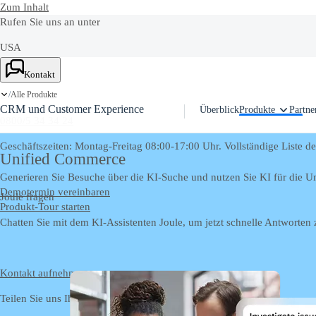
Zum Inhalt
Rufen Sie uns an unter
USA
Ask Joule
+1-800-872-1727
Kontakt
Alle Produkte
Deutschland
/
CRM und Customer Experience
Überblick
Produkte
Partne
0800/5 34 34 24
Geschäftszeiten: Montag-Freitag 08:00-17:00 Uhr. Vollständige Liste d
Unified Commerce
Generieren Sie Besuche über die KI-Suche und nutzen Sie KI für die U
Demotermin vereinbaren
Joule fragen
Produkt-Tour starten
Chatten Sie mit dem KI-Assistenten Joule, um jetzt schnelle Antworten 
Kontakt aufnehmen
Teilen Sie uns Ihr Feedback oder Ihre Fragen per E-Mail mit.