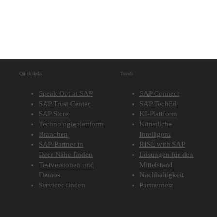
Quick links
Trends
Speak Out at SAP
SAP Connect
SAP Trust Center
SAP TechEd
SAP Store
KI-Plattform
Technologieplattform
Künstliche
Branchen
Intelligenz
SAP-Partner in
RISE with SAP
Ihrer Nähe finden
Lösungen für den
Testversionen und
Mittelstand
Demos
Nachhaltigkeit
Services finden
Partnernetz