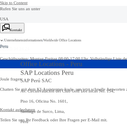
Skip to Content
Rufen Sie uns an unter
USA
Ask Joule
+1-800-872-1727
Kontakt
Deutschland
Unternehmensinformationen
Worldwide Office Locations
/
/
Peru
0800/5 34 34 24
Geschäftszeiten: Montag-Freitag 08:00-17:00 Uhr. Vollständige Liste d
Office Locations - Peru
SAP Locations Peru
Joule fragen
SAP Perú SAC
Chatten Sie mit dem KI-Assistenten Joule, um jetzt schnelle Antworten 
Av. Circunvalación del Club Golf Los Incas No. 154,
Piso 16, Oficina No. 1601,
Kontakt aufnehmen
Santiago de Surco, Lima,
Teilen Sie uns Ihr Feedback oder Ihre Fragen per E-Mail mit.
Perú