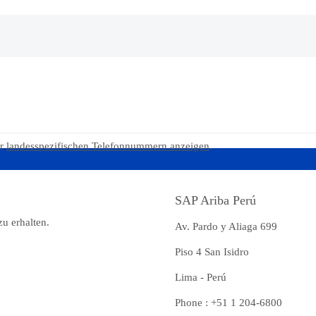
er
landesspezifischen Telefonnummern anzeigen
.
SAP Ariba Perú
zu erhalten.
Av. Pardo y Aliaga 699
Piso 4 San Isidro
Lima - Perú
Phone : +51 1 204-6800