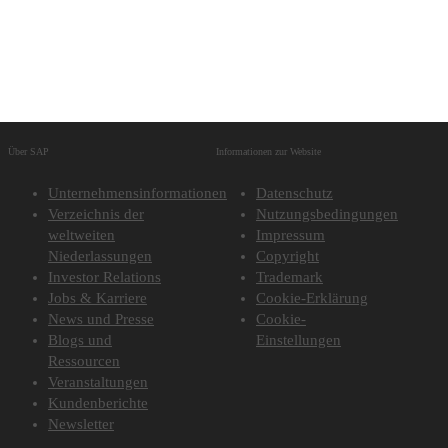
Über SAP
Informationen zur Website
Unternehmensinformationen
Datenschutz
Verzeichnis der
Nutzungsbedingungen
weltweiten
Impressum
Niederlassungen
Copyright
Investor Relations
Trademark
Jobs & Karriere
Cookie-Erklärung
News und Presse
Cookie-
Blogs und
Einstellungen
Ressourcen
Veranstaltungen
Kundenberichte
Newsletter