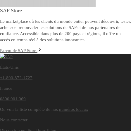
SAP Store
Le marketplace où les clients du monde entier peuvent découvrir, tester,
acheter et renouveler les solutions de SAP et de nos partenaires de
confiance. Accessible dans plus de 200 pays et régions, il offre un
accès en temps réel à des solutions innovantes.
Parcourir SAP Store
États-Unis
+1-800-872-1727
France
0800 901 069
Ou voir la liste complète de nos
numéros locaux
Nous contacter
Discussion en direct hors ligne