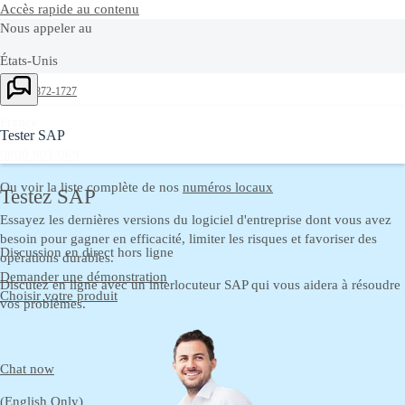
Accès rapide au contenu
Nous appeler au
États-Unis
+1-800-872-1727
France
Tester SAP
0800 901 069
Ou voir la liste complète de nos
numéros locaux
Testez SAP
Essayez les dernières versions du logiciel d'entreprise dont vous avez
besoin pour gagner en efficacité, limiter les risques et favoriser des
Discussion en direct hors ligne
opérations durables.
Demander une démonstration
Discutez en ligne avec un interlocuteur SAP qui vous aidera à résoudre
Choisir votre produit
vos problèmes.
Chat now
(English Only)