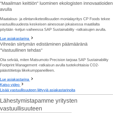
"Maailman keittiön" luominen ekologisten innovaatioiden
avulla
Maatalous- ja elintarviketeollisuuden monialayritys CP Foods tekee
vastuullisuudesta keskeisen ainesosan jokaisessa maatilalta
pöytään -ketjun vaiheessa SAP Sustainability -ratkaisujen avulla.
Lue asiakastarina
Vihreän siirtymän edistäminen päämääränä
"Vastuullinen tehdas"
Ota selvää, miten Matsumoto Precision tarjoaa SAP Sustainability
Footprint Management -ratkaisun avulla tuotekohtaisia CO2-
päästötietoja liikekumppaneilleen.
Lue asiakastarina
Katso video
Lisää vastuullisuuteen liittyviä asiakastarinoita
Lähestymistapamme yritysten
vastuullisuuteen