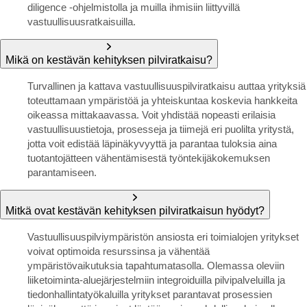
diligence -ohjelmistolla ja muilla ihmisiin liittyvillä
vastuullisuusratkaisuilla.
Mikä on kestävän kehityksen pilviratkaisu?
Turvallinen ja kattava vastuullisuuspilviratkaisu auttaa yrityksiä
toteuttamaan ympäristöä ja yhteiskuntaa koskevia hankkeita
oikeassa mittakaavassa. Voit yhdistää nopeasti erilaisia
vastuullisuustietoja, prosesseja ja tiimejä eri puolilta yritystä,
jotta voit edistää läpinäkyvyyttä ja parantaa tuloksia aina
tuotantojätteen vähentämisestä työntekijäkokemuksen
parantamiseen.
Mitkä ovat kestävän kehityksen pilviratkaisun hyödyt?
Vastuullisuuspilviympäristön ansiosta eri toimialojen yritykset
voivat optimoida resurssinsa ja vähentää
ympäristövaikutuksia tapahtumatasolla. Olemassa oleviin
liiketoiminta-aluejärjestelmiin integroiduilla pilvipalveluilla ja
tiedonhallintatyökaluilla yritykset parantavat prosessien