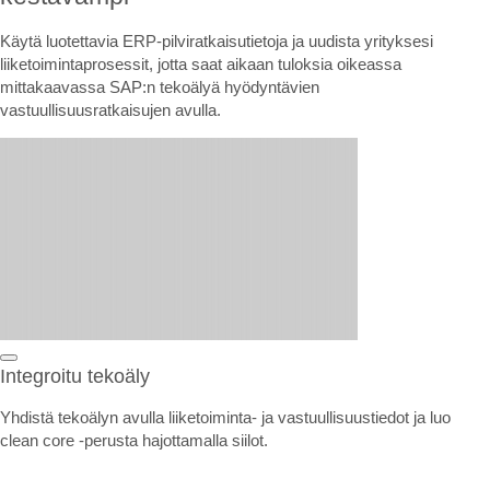
Käytä luotettavia ERP-pilviratkaisutietoja ja uudista yrityksesi
liiketoimintaprosessit, jotta saat aikaan tuloksia oikeassa
mittakaavassa SAP:n tekoälyä hyödyntävien
vastuullisuusratkaisujen avulla.
Integroitu tekoäly
Yhdistä tekoälyn avulla liiketoiminta- ja vastuullisuustiedot ja luo
clean core -perusta hajottamalla siilot.