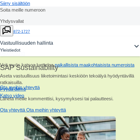
Siirry sisältöön
Soita meille numeroon
Yhdysvallat
+1-800-872-1727
Suomi
Vastuullisuuden hallinta
Yleistiedot
0800919333
Voit myös katsoa luetteloa
paikallisista maakohtaisista numeroista
SAP Sustainability
Aseta vastuullisuus liiketoimintasi keskiöön tekoälyä hyödyntävillä
ratkaisuilla.
Ota meihin yhteyttä
Pyydä demo
Katso video
Lähetä meille kommenttisi, kysymyksesi tai palautteesi.
Ota yhteyttä
Ota meihin yhteyttä