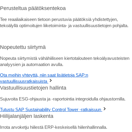
Perusteltua päätöksentekoa
Tee reaaliaikaiseen tietoon perustuvia päätöksiä yhdistettyjen,
tekoälyllä optimoitujen liiketoiminta- ja vastuullisuustietojen pohjalta.
Nopeutettu siirtymä
Nopeuta siirtymistä vähähiiliseen kiertotalouteen tekoälyavusteisten
analyysien ja automaation avulla.
Ota meihin yhteyttä, niin saat lisätietoja SAP:n
vastuullisuusratkaisuista
Vastuullisuustietojen hallinta
Sujuvoita ESG-ohjausta ja -raportointia integroidulla ohjaustornilla.
Tutustu SAP Sustainability Control Tower -ratkaisuun
Hiilijalanjäljen laskenta
Irrota arvoketju hiilestä ERP-keskeisellä hiilenhallinnalla.