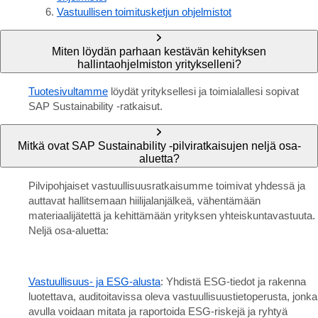
Vastuullisen toimitusketjun ohjelmistot
Miten löydän parhaan kestävän kehityksen
hallintaohjelmiston yritykselleni?
Tuotesivultamme
löydät yrityksellesi ja toimialallesi sopivat
SAP Sustainability -ratkaisut.
Mitkä ovat SAP Sustainability -pilviratkaisujen neljä osa-
aluetta?
Pilvipohjaiset vastuullisuusratkaisumme toimivat yhdessä ja
auttavat hallitsemaan hiilijalanjälkeä, vähentämään
materiaalijätettä ja kehittämään yrityksen yhteiskuntavastuuta.
Neljä osa-aluetta:
Vastuullisuus- ja ESG-alusta
: Yhdistä ESG-tiedot ja rakenna
luotettava, auditoitavissa oleva vastuullisuustietoperusta, jonka
avulla voidaan mitata ja raportoida ESG-riskejä ja ryhtyä