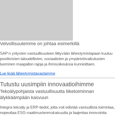
Velvollisuutemme on johtaa esimerkillä
SAP:n yritysten vastuullisuuteen liittyvään lähestymistapaan kuuluu
positiivisten taloudellisten, sosiaalisten ja ympäristövaikutusten
luominen maapallon rajoja ja ihmisoikeuksia kunnioittaen.
Lue lisää lähestymistavastamme
Tutustu uusimpiin innovaatioihimme
Tekoälypohjaista vastuullisuutta liiketoiminnan
älykkäämpään kasvuun
Integroi tekoäly ja ERP-tiedot, jotta voit edistää vastuullista toimintaa,
nopeuttaa ESG-vaatimustenmukaisuutta ja laajentaa innovointia