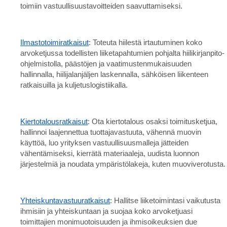
toimiin vastuullisuustavoitteiden saavuttamiseksi.
Ilmastotoimiratkaisut
: Toteuta hiilestä irtautuminen koko
arvoketjussa todellisten liiketapahtumien pohjalta hiilikirjanpito-
ohjelmistolla, päästöjen ja vaatimustenmukaisuuden
hallinnalla, hiilijalanjäljen laskennalla, sähköisen liikenteen
ratkaisuilla ja kuljetuslogistiikalla.
Kiertotalousratkaisut
: Ota kiertotalous osaksi toimitusketjua,
hallinnoi laajennettua tuottajavastuuta, vähennä muovin
käyttöä, luo yrityksen vastuullisuusmalleja jätteiden
vähentämiseksi, kierrätä materiaaleja, uudista luonnon
järjestelmiä ja noudata ympäristölakeja, kuten muoviverotusta.
Yhteiskuntavastuuratkaisut
: Hallitse liiketoimintasi vaikutusta
ihmisiin ja yhteiskuntaan ja suojaa koko arvoketjuasi
toimittajien monimuotoisuuden ja ihmisoikeuksien due