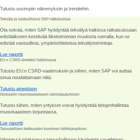
Tutustu uusimpiin näkemyksiin ja trendeihin.
Tekoäly ja vastuullisuus SAP‑ratkaisuissa
Ota selvää, miten SAP hyödyntää tekoälyä kaikissa ratkaisuissaan
edistääkseen kestävää liiketoiminnan muutosta samalla, kun se
edistää vastuullisia, ympäristötietoisia tekoälytoimintoja.
Lue raportti
EU:n CSRD-direktiivi hallinnassa
Tutustu EU:n CSRD-vaatimuksiin ja siihen, miten SAP voi auttaa
sinua noudattamaan niitä.
Tutustu aineistoon
Globaaliin muoviasetukseen valmistautuminen
Tutustu siihen, miten yritykset voivat hyödyntää tietojenhallintaa
muovisaasteen torjunnassa.
Lue raportti
Taloudellisen tarkkuuden tuominen hiilikirjanpitoon
Vihreässä pääkirjassa taloushallinnon käytäntöjä sovelletaan