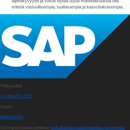
läpinäkyvyyttä ja voivat löytää uusia mahdollisuuksia olla
entistä vastuullisempia, tuottavampia ja kasvuhakuisempia.
Yhdysvallat
+1-800-872-1727
Suomi
0800919333
Voit myös katsoa luetteloa
paikallisista maakohtaisista numeroista