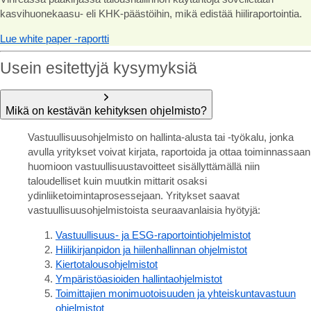
kasvihuonekaasu- eli KHK-päästöihin, mikä edistää hiiliraportointia.
Lue white paper -raportti
Usein esitettyjä kysymyksiä
Mikä on kestävän kehityksen ohjelmisto?
Vastuullisuusohjelmisto on hallinta-alusta tai -työkalu, jonka
avulla yritykset voivat kirjata, raportoida ja ottaa toiminnassaan
huomioon vastuullisuustavoitteet sisällyttämällä niin
taloudelliset kuin muutkin mittarit osaksi
ydinliiketoimintaprosessejaan. Yritykset saavat
vastuullisuusohjelmistoista seuraavanlaisia hyötyjä:
Vastuullisuus- ja ESG-raportointiohjelmistot
Hiilikirjanpidon ja hiilenhallinnan ohjelmistot
Kiertotalousohjelmistot
Ympäristöasioiden hallintaohjelmistot
Toimittajien monimuotoisuuden ja yhteiskuntavastuun
ohjelmistot