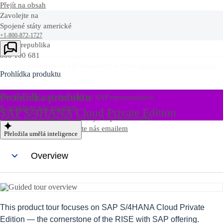
Přejít na obsah
Zavolejte na
Spojené státy americké
+1-800-872-1727
Česká republika
800 100 681
Nebo se podívejte na náš kompletní seznam
lokálních národních čísel
Prohlídka produktu
Chat now
(English Only)
Prohlídka produktu
Get live help and chat with an SAP representative.‎
Kontaktujte nás emailem
SAP S/4HANA Cloud Private Edition
Zašlete nám komentáře, dotazy či zpětnou vazbu.
Kontaktujte nás
Kontaktujte nás emailem
Přeložila umělá inteligence
Overview
This product tour focuses on SAP S/4HANA Cloud Private
Edition — the cornerstone of the RISE with SAP offering.