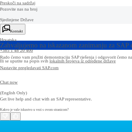
Preskoči na sadržaj
Pozovite nas na broj
Sjedinjene Države
+1-800-872-1727
Kontakt
Hrvatska
Zahvaljujemo na iskazanom zanimanju za SAP 
+385 1 48 20 400
Rado ćemo vam pružiti demonstraciju SAP rješenja i odgovorit ćemo na
Ili se uputite na popis svih
lokalnih brojeva iz određene države
Nastavite pregledavati SAP.com
Chat now
(English Only)
Get live help and chat with an SAP representative.‎
Kakvo je vaše iskustvo u vezi s ovom stranicom?
Kontakt
Pošaljite nam svoje komentare, pitanja ili povratne informacije.