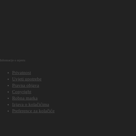
Informacije o mjestu
Privatnost
Uvjeti upotrebe
Pravna objava
Copyright
Robna marka
Izjava o kolačićima
Preference za kolačiće