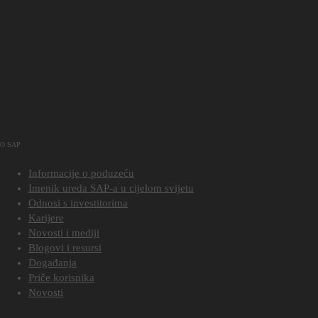
O SAP
Informacije o poduzeću
Imenik ureda SAP-a u cijelom svijetu
Odnosi s investitorima
Karijere
Novosti i mediji
Blogovi i resursi
Događanja
Priče korisnika
Novosti