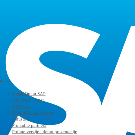
Contact US
Kontakt
Brze veze
Speak Out at SAP
SAP Trust Center
SAP Store
Tehnološka platforma
Industrije
Pronađite partnera
Probne verzije i demo prezentacije