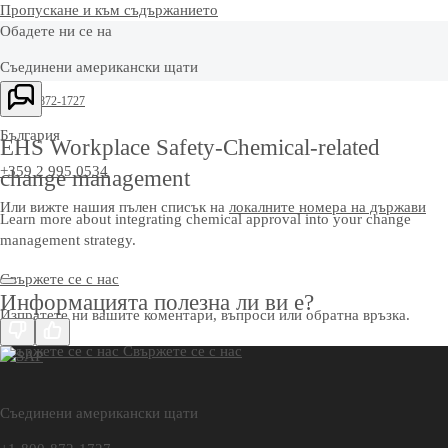
Пропускане и към съдържанието
Обадете ни се на
Съединени американски щати
+1-800-872-1727
България
EHS Workplace Safety-Chemical-related
+359 2 995 0534
change management
Или вижте нашия пълен списък на
локалните номера на държави
Learn more about integrating chemical approval into your change
management strategy.
Свържете се с нас
Информацията полезна ли ви е?
Изпратете ни вашите коментари, въпроси или обратна връзка.
Свържете се с нас
Свържете се с нас
Съединени американски щати