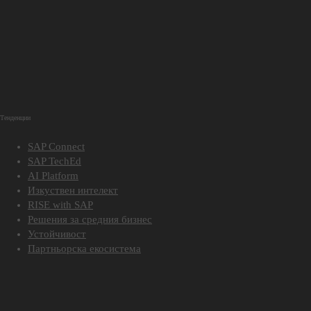
Тенденции
SAP Connect
SAP TechEd
AI Platform
Изкуствен интелект
RISE with SAP
Решения за средния бизнес
Устойчивост
Партньорска екосистема