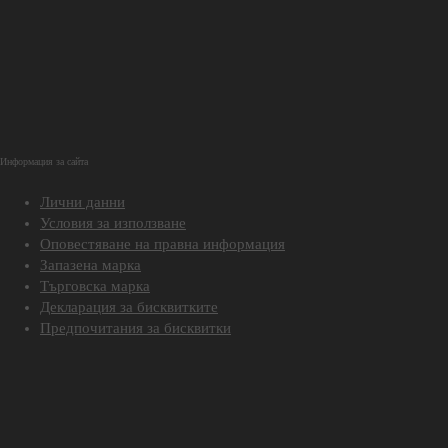
Информация за сайта
Лични данни
Условия за използване
Оповестяване на правна информация
Запазена марка
Търговска марка
Декларация за бисквитките
Предпочитания за бисквитки