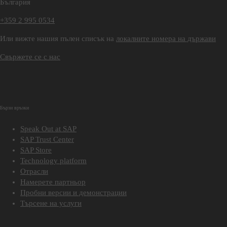
България
+359 2 995 0534
Или вижте нашия пълен списък на
локалните номера на държави
Свържете се с нас
Бързи връзки
Speak Out at SAP
SAP Trust Center
SAP Store
Technology platform
Отрасли
Намерете партньор
Пробни версии и демонстрации
Търсене на услуги