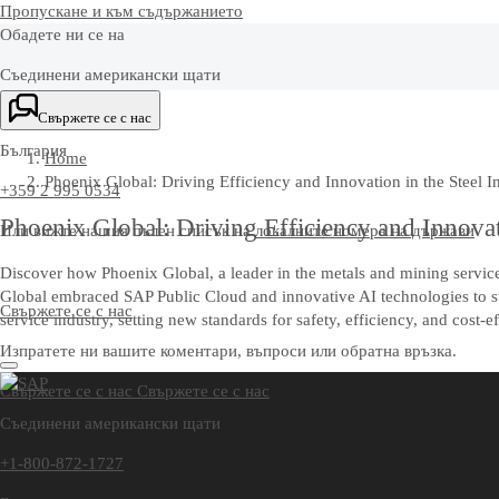
Пропускане и към съдържанието
Обадете ни се на
Съединени американски щати
+1-800-872-1727
Свържете се с нас
България
Home
Phoenix Global: Driving Efficiency and Innovation in the Steel I
+359 2 995 0534
Phoenix Global: Driving Efficiency and Innovati
Или вижте нашия пълен списък на
локалните номера на държави
Discover how Phoenix Global, a leader in the metals and mining service
Global embraced SAP Public Cloud and innovative AI technologies to stre
Свържете се с нас
service industry, setting new standards for safety, efficiency, and cost-e
Изпратете ни вашите коментари, въпроси или обратна връзка.
Свържете се с нас
Свържете се с нас
Съединени американски щати
+1-800-872-1727