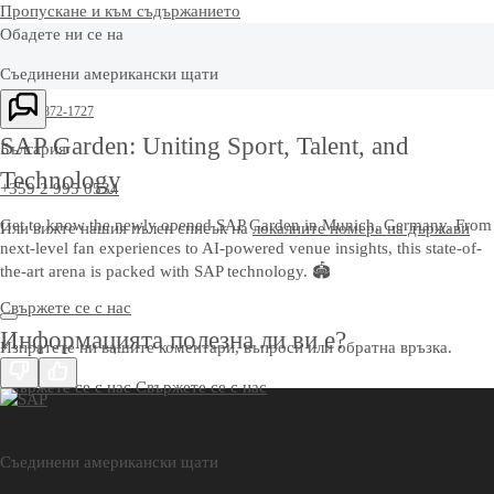
Пропускане и към съдържанието
Обадете ни се на
Съединени американски щати
+1-800-872-1727
SAP Garden: Uniting Sport, Talent, and
България
Technology
+359 2 995 0534
Get to know the newly opened SAP Garden in Munich, Germany. From
Или вижте нашия пълен списък на
локалните номера на държави
next-level fan experiences to AI-powered venue insights, this state-of-
the-art arena is packed with SAP technology. 🏟️
Свържете се с нас
Информацията полезна ли ви е?
Изпратете ни вашите коментари, въпроси или обратна връзка.
Свържете се с нас
Свържете се с нас
Съединени американски щати