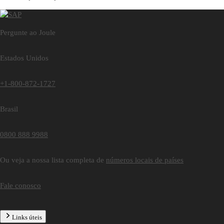
Pergunte ao Joule
Estados Unidos
+1-800-872-1727
Brasil
0800 888 9988
Ou veja a nossa lista completa de
números locais de países
Fale conosco
Links úteis