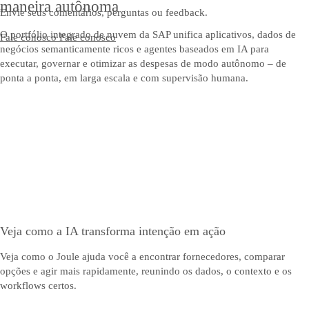
maneira autônoma
Envie seus comentários, perguntas ou feedback.
O portfólio integrado de nuvem da SAP unifica aplicativos, dados de
Fale conosco
Fale conosco
negócios semanticamente ricos e agentes baseados em IA para
executar, governar e otimizar as despesas de modo autônomo – de
ponta a ponta, em larga escala e com supervisão humana.
Veja como a IA transforma intenção em ação
Veja como o Joule ajuda você a encontrar fornecedores, comparar
opções e agir mais rapidamente, reunindo os dados, o contexto e os
workflows certos.