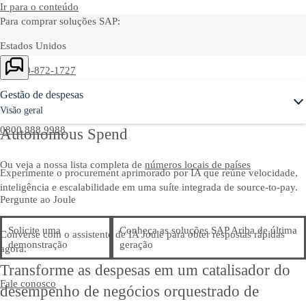
Ir para o conteúdo
Para comprar soluções SAP:
Estados Unidos
Ask Joule
+1-800-872-1727
Gestão de despesas
Brasil
Visão geral
0800 888 9988
Autonomous Spend
Ou veja a nossa lista completa de
números locais de países
Experimente o procurement aprimorado por IA que reúne velocidade,
inteligência e escalabilidade em uma suíte integrada de source-to-pay.
Pergunte ao Joule
Solicite uma
Conheça as soluções SAP Ariba de última
Converse com o assistente de IA Joule para obter respostas rápidas
demonstração
geração
agora.
Transforme as despesas em um catalisador do
Fale conosco
desempenho de negócios orquestrado de