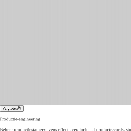
Vergroten
Productie-engineering
Beheer productiestamgegevens effectiever, inclusief productrecords, stu